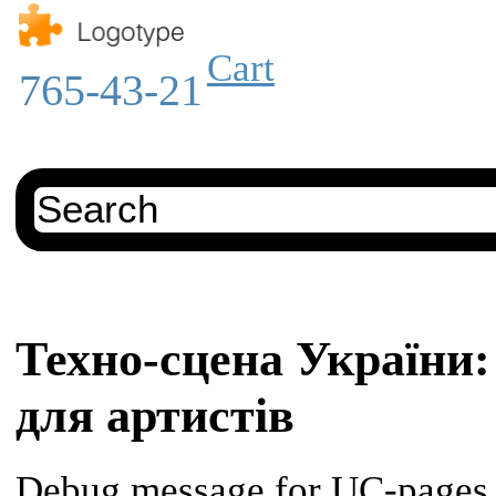
Cart
765-43-21
Техно-сцена України:
для артистів
Debug message for UC-pages